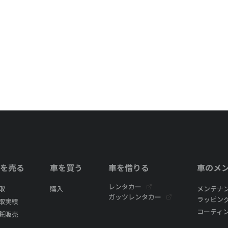
を売る
車を買う
車を借りる
車のメ
レンタカー
取
購入
メンテナ
ガッツレンタカー
ラッピン
取実績
コーティ
託販売