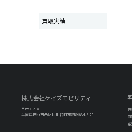
買取実績
車
株式会社ケイズモビリティ
〒651-2101
買
兵庫県神戸市西区伊川谷町布施畑834-6 2F
買
委