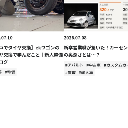
.07.10
2026.07.08
戸でタイヤ交換】ekワゴンの
新卒営業職が驚いた！カーセン
ヤ交換で学んだこと｜新人整備
の奥深さとは…？
ログ
#アバルト
#中古車
#カスタムカ
菱
#整備
#買取
#輸入車