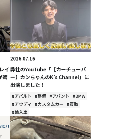
2026.07.16
レイ
弊社のYouTube「【カーチューバ
が驚
ー】カンちゃんのK’s Channel」に
出演しました！
#アバルト
#整備
#アバント
#BMW
#アウディ
#カスタムカー
#買取
#輸入車