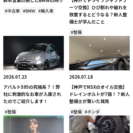
新卒営業の感じたBMWの拘り
【神戸でドライブシャフトブ
ーツ交換】ひび割れや破れを
#中古車
#BMW
#輸入車
放置するとどうなる？新人整
備士が学んだこと
#整備
2026.07.23
2026.07.18
アバルト595の究極系？！弊
【神戸でNSXのオイル交換】
社に刺激的なお車が入庫され
ドレインボルトが7個！？新人
たのでご紹介します！
整備士が驚いた発見
#整備
#整備
#ホンダ