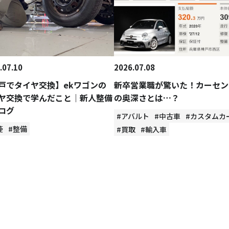
.07.10
2026.07.08
戸でタイヤ交換】ekワゴンの
新卒営業職が驚いた！カーセン
ヤ交換で学んだこと｜新人整備
の奥深さとは…？
ログ
#アバルト
#中古車
#カスタムカ
菱
#整備
#買取
#輸入車