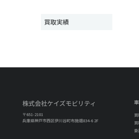
買取実績
車
株式会社ケイズモビリティ
〒651-2101
買
兵庫県神戸市西区伊川谷町布施畑834-6 2F
買
委