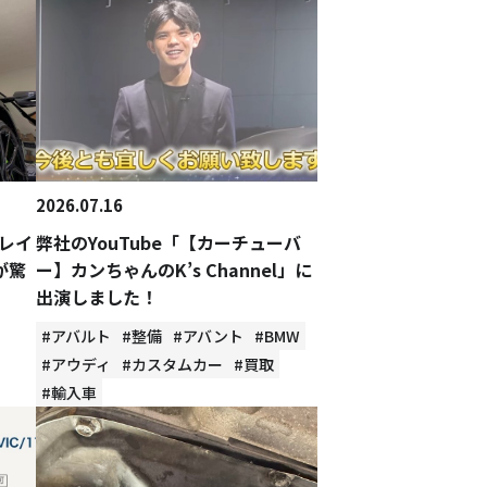
2026.07.16
レイ
弊社のYouTube「【カーチューバ
が驚
ー】カンちゃんのK’s Channel」に
出演しました！
#アバルト
#整備
#アバント
#BMW
#アウディ
#カスタムカー
#買取
#輸入車