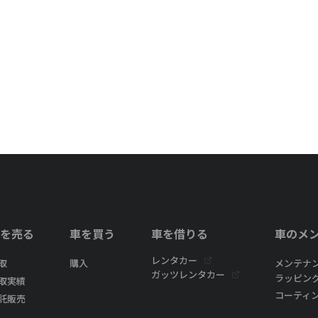
を売る
車を買う
車を借りる
車のメ
レンタカー
取
購入
メンテナ
ガッツレンタカー
ラッピン
取実績
コーティ
託販売