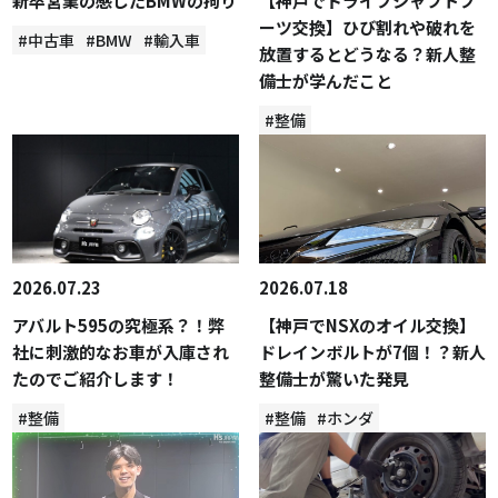
新卒営業の感じたBMWの拘り
【神戸でドライブシャフトブ
ーツ交換】ひび割れや破れを
#中古車
#BMW
#輸入車
放置するとどうなる？新人整
備士が学んだこと
#整備
2026.07.23
2026.07.18
アバルト595の究極系？！弊
【神戸でNSXのオイル交換】
社に刺激的なお車が入庫され
ドレインボルトが7個！？新人
たのでご紹介します！
整備士が驚いた発見
#整備
#整備
#ホンダ