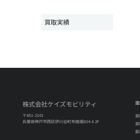
買取実績
車
株式会社ケイズモビリティ
〒651-2101
買
兵庫県神戸市西区伊川谷町布施畑834-6 2F
買
委