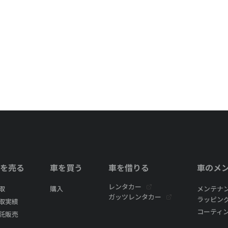
を売る
車を買う
車を借りる
車のメ
レンタカー
取
購入
メンテナ
ガッツレンタカー
ラッピン
取実績
コーティ
託販売