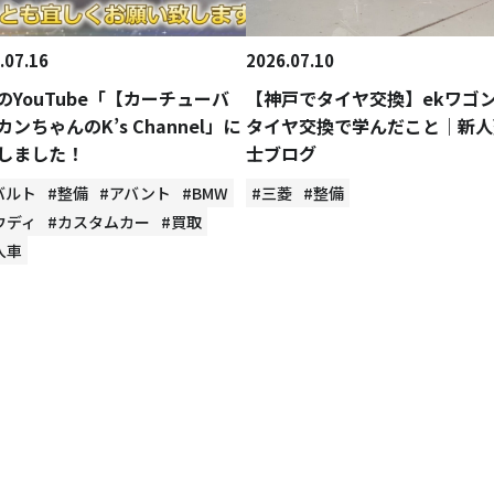
.07.16
2026.07.10
のYouTube「【カーチューバ
【神戸でタイヤ交換】ekワゴ
カンちゃんのK’s Channel」に
タイヤ交換で学んだこと｜新人
しました！
士ブログ
バルト
#整備
#アバント
#BMW
#三菱
#整備
ウディ
#カスタムカー
#買取
入車