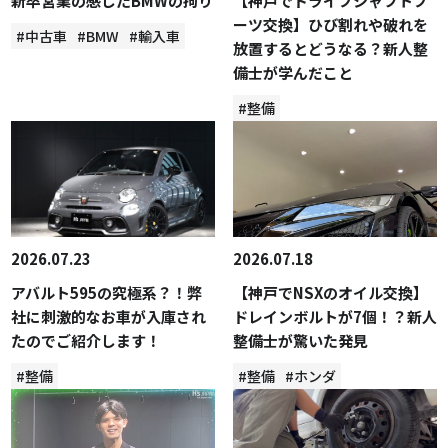
新卒営業の感じたBMWの拘り
【神戸でドライブシャフトブ
ーツ交換】ひび割れや破れを
#中古車
#BMW
#輸入車
放置するとどうなる？新人整
備士が学んだこと
#整備
2026.07.23
2026.07.18
アバルト595の究極系？！弊
【神戸でNSXのオイル交換】
社に刺激的なお車が入庫され
ドレインボルトが7個！？新人
たのでご紹介します！
整備士が驚いた発見
#整備
#整備
#ホンダ