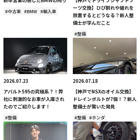
新卒営業の感じたBMWの拘り
【神戸でドライブシャフトブ
ーツ交換】ひび割れや破れを
#中古車
#BMW
#輸入車
放置するとどうなる？新人整
備士が学んだこと
#整備
2026.07.23
2026.07.18
アバルト595の究極系？！弊
【神戸でNSXのオイル交換】
社に刺激的なお車が入庫され
ドレインボルトが7個！？新人
たのでご紹介します！
整備士が驚いた発見
#整備
#整備
#ホンダ