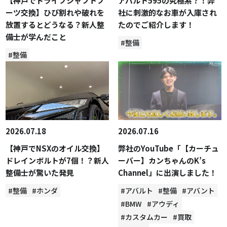
【神戸でドライブシャフトブ
アバルト595の究極系？！弊
ーツ交換】ひび割れや破れを
社に刺激的なお車が入庫され
放置するとどうなる？新人整
たのでご紹介します！
備士が学んだこと
#整備
#整備
2026.07.18
2026.07.16
【神戸でNSXのオイル交換】
弊社のYouTube「【カーチュ
ドレインボルトが7個！？新人
ーバー】カンちゃんのK’s
整備士が驚いた発見
Channel」に出演しました！
#整備
#ホンダ
#アバルト
#整備
#アバント
#BMW
#アウディ
#カスタムカー
#買取