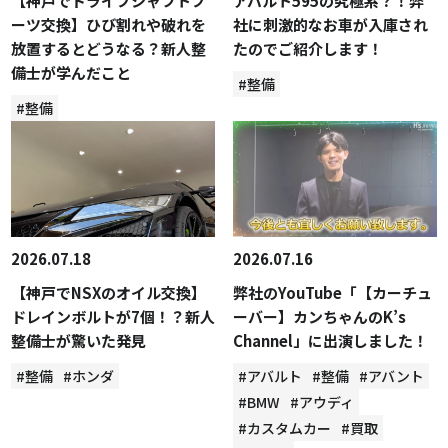
【神戸でドライブシャフトブ
アバルト595の究極系？！弊
ーツ交換】ひび割れや破れを
社に刺激的なお車が入庫され
放置するとどうなる？新人整
たのでご紹介します！
備士が学んだこと
#整備
#整備
2026.07.18
2026.07.16
【神戸でNSXのオイル交換】
弊社のYouTube「【カーチュ
ドレインボルトが7個！？新人
ーバー】カンちゃんのK’s
整備士が驚いた発見
Channel」に出演しました！
#整備
#ホンダ
#アバルト
#整備
#アバント
#BMW
#アウディ
#カスタムカー
#買取