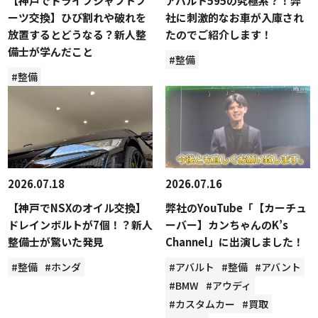
【神戸でドライブシャフトブ
アバルト595の究極系？！弊
ーツ交換】ひび割れや破れを
社に刺激的なお車が入庫され
放置するとどうなる？新人整
たのでご紹介します！
備士が学んだこと
#整備
#整備
2026.07.18
2026.07.16
【神戸でNSXのオイル交換】
弊社のYouTube「【カーチュ
ドレインボルトが7個！？新人
ーバー】カンちゃんのK’s
整備士が驚いた発見
Channel」に出演しました！
#整備
#ホンダ
#アバルト
#整備
#アバント
#BMW
#アウディ
#カスタムカー
#買取