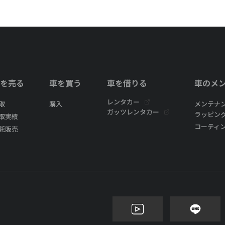
を売る
車を買う
車を借りる
車のメ
レンタカー
取
購入
メンテナ
ガッツレンタカー
ラッピン
取実績
コーティ
託販売