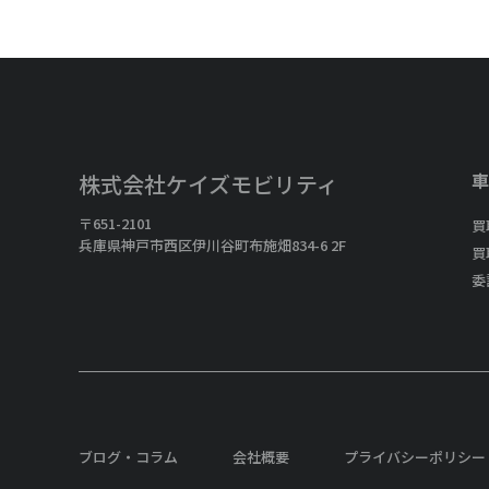
車
株式会社ケイズモビリティ
〒651-2101
買
兵庫県神戸市西区伊川谷町布施畑834-6 2F
買
委
ブログ・コラム
会社概要
プライバシーポリシー