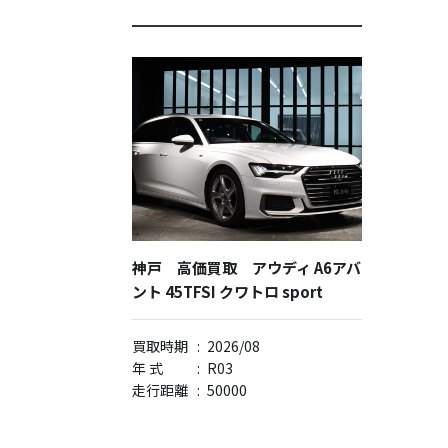
神戸 高価買取 アウディ A6アバ
ント 45TFSI クワトロ sport
買取時期
:
2026/08
年 式
:
R03
走行距離
:
50000