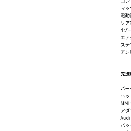
コン
マッ
電動
リア
4ゾ
エア
ステ
アン
先進
バー
ヘッ
MM
アダ
Au
バッ