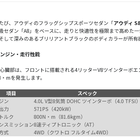
たび、アウディのフラッグシップスポーツセダン「
アウディ S
級セダン「A8」をベースに、走りと快適性を極限まで高めた
そして深みのあるブリリアントブラックのボディカラーが所有
エンジン・走行性能
の心臓部は、フロントに搭載される4リッターV8ツインターボエ
0N・mを発生します。
項目
スペック
ジン
4.0L V型8気筒 DOHC ツインターボ（4.0 TFSI
出力
571PS（420kW）
トルク
800N・m（81.6kgm）
ンスミッション
8速ティプトロニック（AT）
方式
4WD（クワトロ フルタイム4WD）