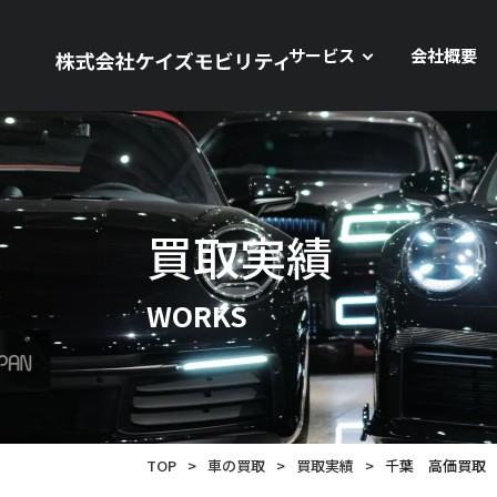
サービス
会社概要
買取実績
WORKS
TOP
>
車の買取
>
買取実績
>
千葉 高価買取 ア