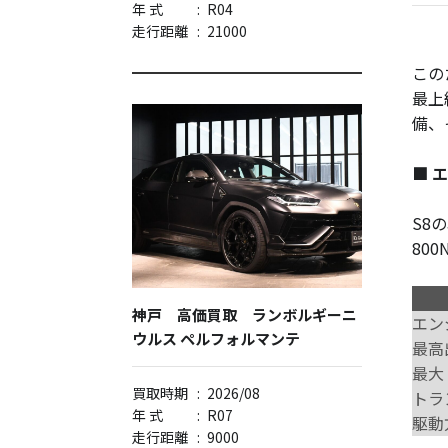
年 式
:
R04
走行距離
:
21000
この
最上
備、
■ 
S8
80
神戸 高価買取 ランボルギーニ
エン
ウルス ペルフォルマンテ
最高
最大
買取時期
:
2026/08
トラ
年 式
:
R07
駆動
走行距離
:
9000