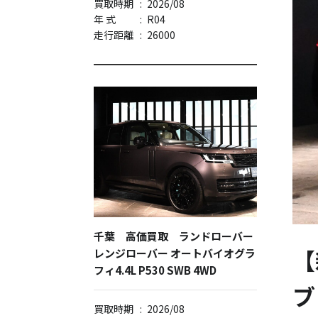
買取時期
:
2026/08
年 式
:
R04
走行距離
:
26000
千葉 高価買取 ランドローバー
【
レンジローバー オートバイオグラ
フィ4.4L P530 SWB 4WD
ブ
買取時期
:
2026/08