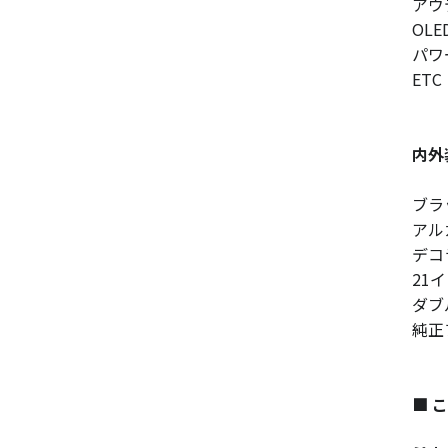
アウ
OL
パワ
ETC
内外
ブラ
アル
デコ
21
ダブ
純正
■ 