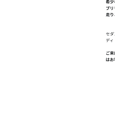
希少
ブリ
走り
セダ
ディ
ご来
はお