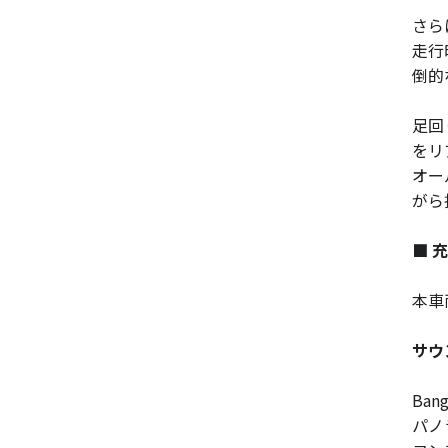
さら
走行
倒的
足回
をリ
オー
がら
■ 
本車
サウ
Ban
パノ