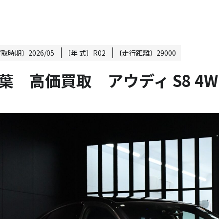
買取時期〕
2026/05
〔年 式〕
R02
〔走行距離〕
29000
葉 高価買取 アウディ S8 4W