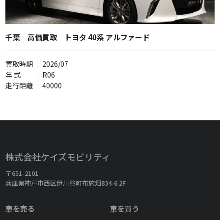
千葉 高価買取 トヨタ 40系 アルファード
買取時期
:
2026/07
年 式
:
R06
走行距離
:
40000
株式会社ケイズモビリティ
〒651-2101
兵庫県神戸市西区伊川谷町布施畑834-6 2F
車を売る
車を買う