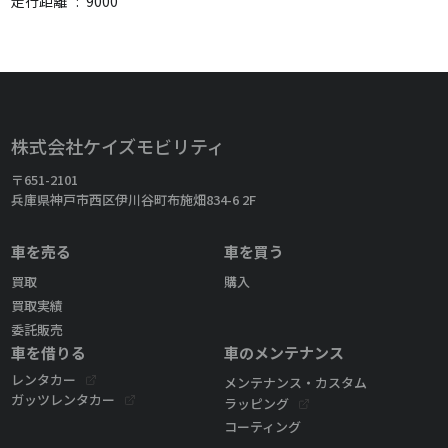
走行距離
:
9000
株式会社ケイズモビリティ
〒651-2101
兵庫県神戸市西区伊川谷町布施畑834-6 2F
車を売る
車を買う
買取
購入
買取実績
委託販売
車を借りる
車のメンテナンス
レンタカー
メンテナンス・カスタム
ガッツレンタカー
ラッピング
コーティング