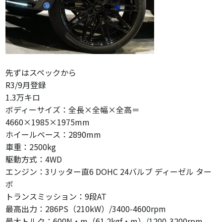
先ずはスペックから
R3/9月登録
1.3万キロ
ボディーサイズ：全長×全幅×全高＝
4660×1985×1975mm
ホイールベース：2890mm
車重：2500kg
駆動方式：4WD
エンジン：3リッター直6 DOHC 24バルブ ディーゼル ター
ボ
トランスミッション：9段AT
最高出力：286PS（210kW）/3400-4600rpm
最大トルク：600N・m（61.2kgf・m）/1200-3200rpm