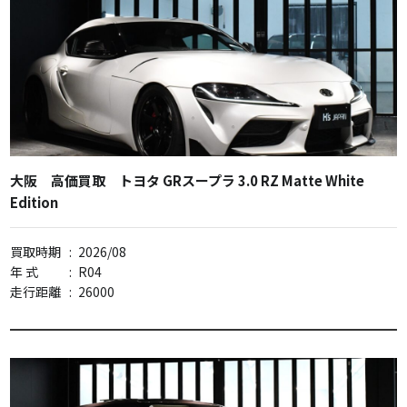
大阪 高価買取 トヨタ GRスープラ 3.0 RZ Matte White
Edition
買取時期
:
2026/08
年 式
:
R04
走行距離
:
26000