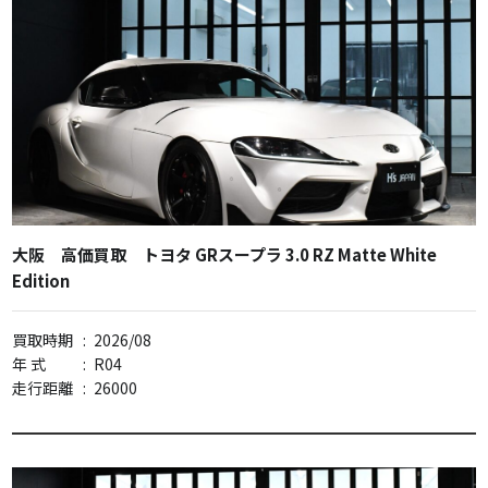
大阪 高価買取 トヨタ GRスープラ 3.0 RZ Matte White
Edition
買取時期
:
2026/08
年 式
:
R04
走行距離
:
26000