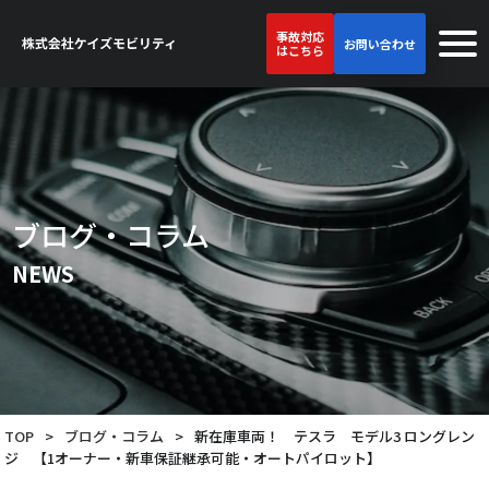
事故対応
お問い合わせ
はこちら
ブログ・コラム
NEWS
TOP
>
ブログ・コラム
>
新在庫車両！ テスラ モデル3 ロングレン
ジ 【1オーナー・新車保証継承可能・オートパイロット】