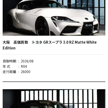
大阪 高価買取 トヨタ GRスープラ 3.0 RZ Matte White
Edition
買取時期
:
2026/08
年 式
:
R04
走行距離
:
26000