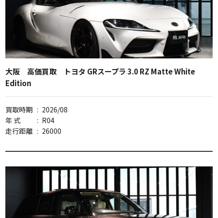
大阪 高価買取 トヨタ GRスープラ 3.0 RZ Matte White
Edition
買取時期
:
2026/08
年 式
:
R04
走行距離
:
26000