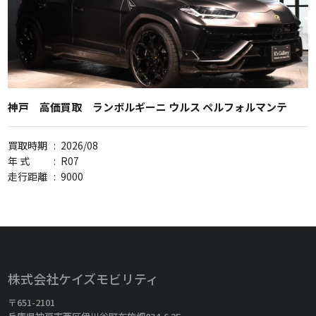
神戸 高価買取 ランボルギーニ ウルス ペルフォルマンテ
買取時期
:
2026/08
年 式
:
R07
走行距離
:
9000
株式会社ケイズモビリティ
〒651-2101