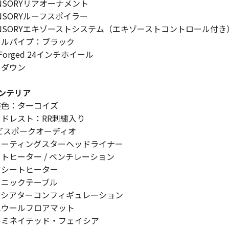
ANSORYリアオーナメント
ANSORYルーフスポイラー
ANSORYエキゾーストシステム（エキゾーストコントロール付き
ールパイプ：ブラック
 Forged 24インチホイール
ーダウン
ンテリア
装色：ターコイズ
ッドレスト：RR刺繍入り
Rビスポークオーディオ
ューティングスターヘッドライナー
ートヒーター / ベンチレーション
ヤシートヒーター
クニックテーブル
アシアターコンフィギュレーション
ムウールフロアマット
ルミネイテッド・フェイシア