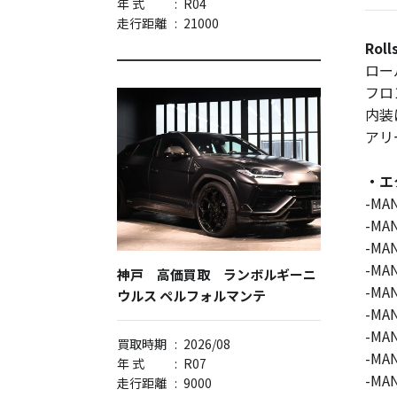
年 式
:
R04
走行距離
:
21000
Rol
ロー
フロ
内装
アリ
・エ
-M
-M
-M
-M
神戸 高価買取 ランボルギーニ
-M
ウルス ペルフォルマンテ
-M
-M
買取時期
:
2026/08
-M
年 式
:
R07
-M
走行距離
:
9000