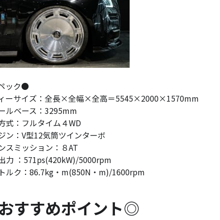
ペック●
ィーサイズ：全長×全幅×全高＝5545×2000×1570mm
ールベース：3295mm
方式：フルタイム４WD
ジン：V型12気筒ツインターボ
ンスミッション：８AT
力 ：571ps(420kW)/5000rpm
ルク：86.7kg・m(850N・m)/1600rpm
おすすめポイント◎