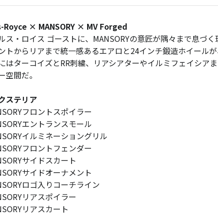
ls-Royce × MANSORY × MV Forged
ルス・ロイス ゴーストに、MANSORYの意匠が隅々まで息づ
ントからリアまで統一感あるエアロと24インチ鍛造ホイール
にはターコイズとRR刺繍、リアシアターやイルミフェイシア
ー空間だ。
クステリア
ANSORYフロントスポイラー
ANSORYエントランスモール
ANSORYイルミネーショングリル
ANSORYフロントフェンダー
ANSORYサイドスカート
ANSORYサイドオーナメント
ANSORYロゴ入りコーチライン
ANSORYリアスポイラー
ANSORYリアスカート