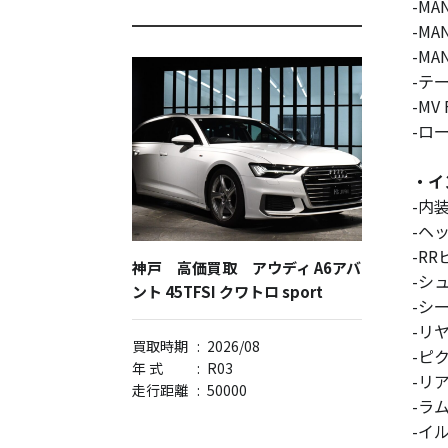
-M
-M
-M
-テ
-MV
-ロ
・イ
-内
-ヘ
-R
神戸 高価買取 アウディ A6アバ
-シ
ント 45TFSI クワトロ sport
-シ
-リ
買取時期
:
2026/08
-ピ
年 式
:
R03
-リ
走行距離
:
50000
-ラ
-イ