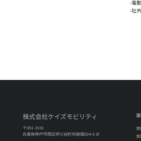
-電
-社
車
株式会社ケイズモビリティ
〒651-2101
買
兵庫県神戸市西区伊川谷町布施畑834-6 2F
買