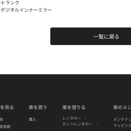
動トランク
外デジタルインナーミラー
一覧に戻る
を売る
車を買う
車を借りる
車のメ
レンタカー
取
購入
メンテナ
ガッツレンタカー
ラッピン
取実績