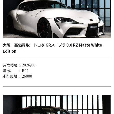
大阪 高価買取 トヨタ GRスープラ 3.0 RZ Matte White
Edition
買取時期
:
2026/08
年 式
:
R04
走行距離
:
26000