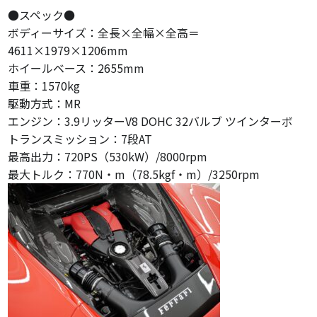
●スペック●
ボディーサイズ：全長×全幅×全高＝
4611×1979×1206mm
ホイールベース：2655mm
車重：1570kg
駆動方式：MR
エンジン：3.9リッターV8 DOHC 32バルブ ツインターボ
トランスミッション：7段AT
最高出力：720PS（530kW）/8000rpm
最大トルク：770N・m（78.5kgf・m）/3250rpm