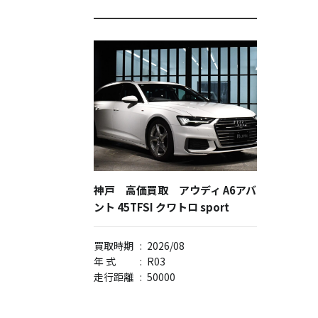
神戸 高価買取 アウディ A6アバ
ント 45TFSI クワトロ sport
買取時期
:
2026/08
年 式
:
R03
走行距離
:
50000