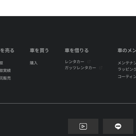
を売る
車を買う
車を借りる
車のメ
レンタカー
取
購入
メンテナ
ガッツレンタカー
ラッピン
取実績
コーティ
託販売