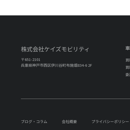
車
株式会社ケイズモビリティ
〒651-2101
買
兵庫県神戸市西区伊川谷町布施畑834-6 2F
買
委
ブログ・コラム
会社概要
プライバシーポリシー