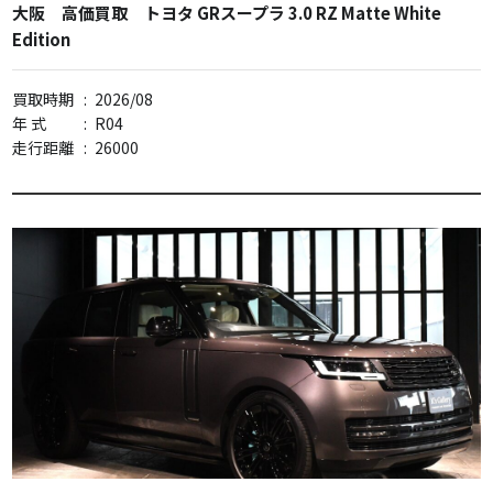
大阪 高価買取 トヨタ GRスープラ 3.0 RZ Matte White
Edition
買取時期
:
2026/08
年 式
:
R04
走行距離
:
26000