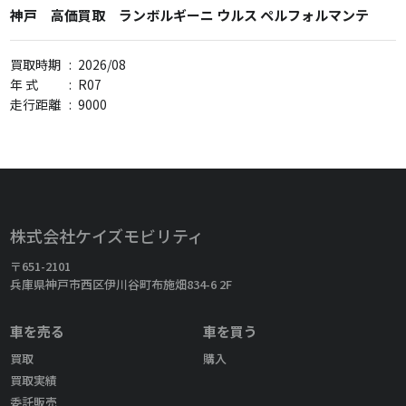
神戸 高価買取 ランボルギーニ ウルス ペルフォルマンテ
買取時期
:
2026/08
年 式
:
R07
走行距離
:
9000
株式会社ケイズモビリティ
〒651-2101
兵庫県神戸市西区伊川谷町布施畑834-6 2F
車を売る
車を買う
買取
購入
買取実績
委託販売