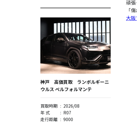
頑張
「傷
大阪
神戸 高価買取 ランボルギーニ
ウルス ペルフォルマンテ
買取時期
:
2026/08
年 式
:
R07
走行距離
:
9000