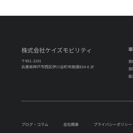
車
株式会社ケイズモビリティ
〒651-2101
買
兵庫県神戸市西区伊川谷町布施畑834-6 2F
買
委
ブログ・コラム
会社概要
プライバシーポリシー