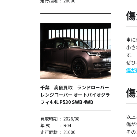
走行距離
:
26000
傷
車に
小さ
す。
ぜひ
傷が
千葉 高価買取 ランドローバー
傷
レンジローバー オートバイオグラ
フィ4.4L P530 SWB 4WD
以上
買取時期
:
2026/08
傷が
年 式
:
R04
その
走行距離
:
21000