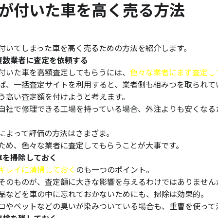
が付いた車を高く売る方法
付いてしまった車を高く売るための方法を紹介します。
複数業者に査定を依頼する
付いた車を高額査定してもらうには、
色々な業者にまず査定し
ば、一括査定サイトを利用すると、業者側も相みつを取られて
う高い査定額を付けようと考えます。
自社で修理できる工場を持っている場合、外注よりも安くなる
。
によって評価の方法はさまざま。
ため、色々な業者に査定してもらうことが大事です。
車を掃除しておく
キレイに清掃しておく
のも一つのポイント。
そのものが、査定額に大きな影響を与えるわけではありません
品などを車の中に忘れておかないためにも、掃除は効果的。
コやペットなどの臭いが染みついている場合も、重曹を使って