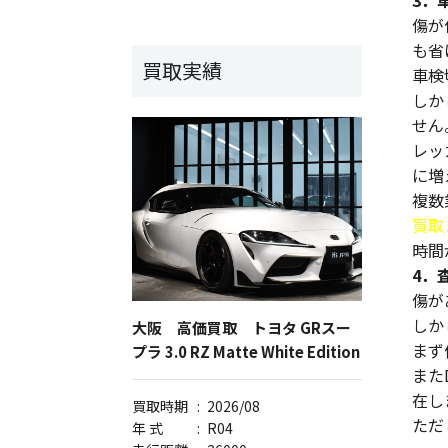
3．
傷が
も省
買取実績
車検
しか
せん
レッ
に増
複数
買取
時間
4．
傷が
しか
大阪 高価買取 トヨタ GRスー
まず
プラ 3.0 RZ Matte White Edition
また
在し
買取時期
:
2026/08
ただ
年 式
:
R04