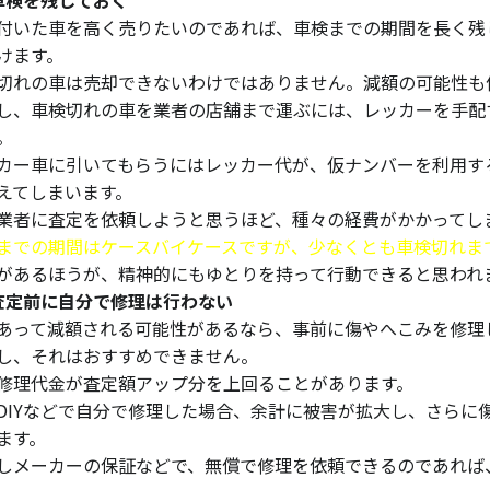
車検を残しておく
付いた車を高く売りたいのであれば、車検までの期間を長く残
けます。
切れの車は売却できないわけではありません。減額の可能性も
し、車検切れの車を業者の店舗まで運ぶには、レッカーを手配
。
カー車に引いてもらうにはレッカー代が、仮ナンバーを利用す
えてしまいます。
業者に査定を依頼しようと思うほど、種々の経費がかかってし
までの期間はケースバイケースですが、少なくとも車検切れま
があるほうが、精神的にもゆとりを持って行動できると思われ
査定前に自分で修理は行わない
あって減額される可能性があるなら、事前に傷やへこみを修理
し、それはおすすめできません。
修理代金が査定額アップ分を上回ることがあります。
DIYなどで自分で修理した場合、余計に被害が拡大し、さらに
ます。
しメーカーの保証などで、無償で修理を依頼できるのであれば