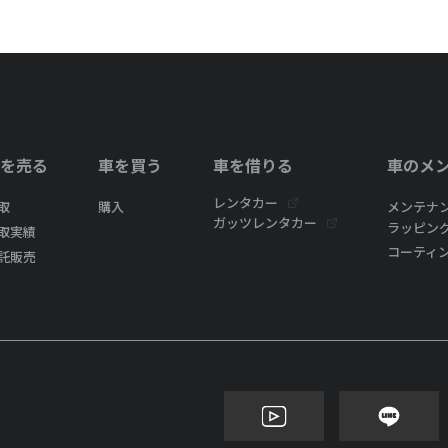
を売る
車を買う
車を借りる
車のメ
レンタカー
取
購入
メンテナ
ガッツレンタカー
ラッピン
取実績
コーティ
託販売