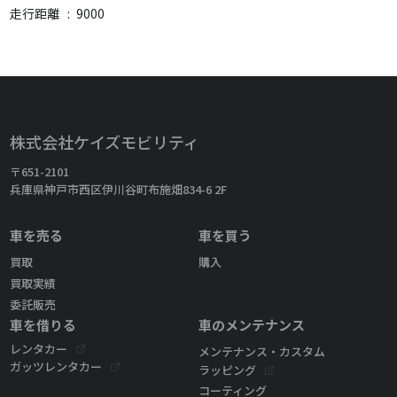
走行距離
:
9000
株式会社ケイズモビリティ
〒651-2101
兵庫県神戸市西区伊川谷町布施畑834-6 2F
車を売る
車を買う
買取
購入
買取実績
委託販売
車を借りる
車のメンテナンス
レンタカー
メンテナンス・カスタム
ガッツレンタカー
ラッピング
コーティング