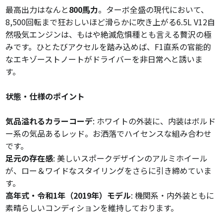
最高出力はなんと
800馬力
。ターボ全盛の現代において、
8,500回転まで狂おしいほど滑らかに吹き上がる6.5L V12自
然吸気エンジンは、もはや絶滅危惧種とも言える贅沢の極
みです。ひとたびアクセルを踏み込めば、F1直系の官能的
なエキゾーストノートがドライバーを非日常へと誘いま
す。
状態・仕様のポイント
気品溢れるカラーコーデ
: ホワイトの外装に、内装はボルド
ー系の気品あるレッド。お洒落でハイセンスな組み合わせ
です。
足元の存在感
: 美しいスポークデザインのアルミホイール
が、ロー＆ワイドなスタイリングをさらに引き締めていま
す。
高年式・令和1年（2019年）モデル
: 機関系・内外装ともに
素晴らしいコンディションを維持しております。