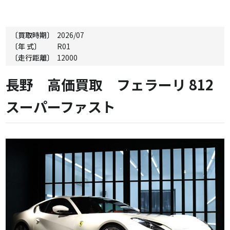
〔買取時期〕
2026/07
〔年 式〕
R01
〔走行距離〕
12000
長野 高価買取 フェラーリ 812
スーパーファスト