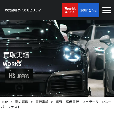
事故対応
お問い合わせ
はこちら
買取実績
WORKS
TOP
>
車の買取
>
買取実績
>
長野 高価買取 フェラーリ 812スー
パーファスト