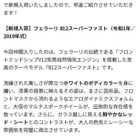
で新規入荷いたしましたので、早速ご紹介させていただき
ます！
【新規入荷】フェラーリ 812スーパーファスト（令和1年／
2019年式）
今回仲間入りしたのは、フェラーリの伝統である「フロン
トミッドシップV12気筒自然吸気エンジン」を搭載した至
高のクーペモデル『812スーパーファスト』です。
洗練された美しさが際立つ
ホワイトのボディカラー
を身に
纏い、漆黒の背景に映えるその姿は、まさに芸術品。フロ
ントマスクから流れるようなエアロダイナミクスフォルム
と、大径のマルチスポークホイールが、圧倒的な存在感を
放っています。さらに、ガラス越しに見える
鮮やかなレッ
ド・シート
とのコントラストが、大人の色気とレーシーな
雰囲気を完璧に両立させています。