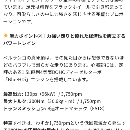
ています。足元は精悍なブラックホイールで引き締まって
おり、可愛らしさの中に力強さを感じさせる完璧なプロポ
ーションです。
魅力ポイント②：力強い走りと優れた経済性を両立する
パワートレイン
ベルランゴの真骨頂は、その見た目からは想像できないほ
どのパワフルで滑らかな走りにあります。心臓部には、定
評のある1.5L直列4気筒DOHCディーゼルターボ
「BlueHDi」エンジンを搭載しています。
最高出力:
130ps（96kW）/ 3,750rpm
最大トルク:
300Nm（30.6kg・m）/ 1,750rpm
トランスミッション:
8速オートマチック（EAT8）
特筆すべきは、わずか1,750rpmという低回転域から発生す
る
300Nmの圧倒的な最大トルク
です。これは3.0Lガソリン