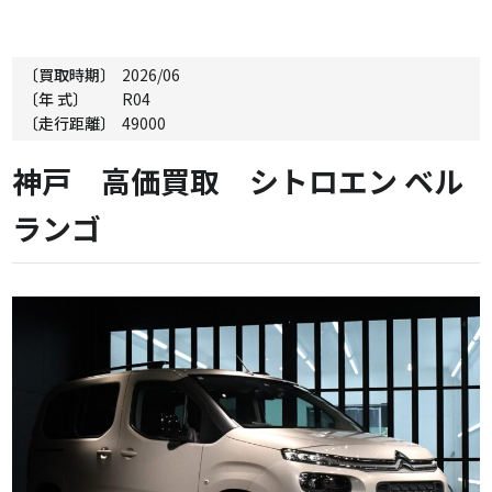
〔買取時期〕
2026/06
〔年 式〕
R04
〔走行距離〕
49000
神戸 高価買取 シトロエン ベル
ランゴ