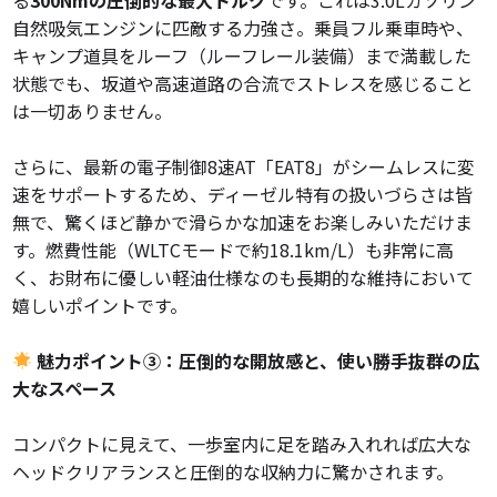
自然吸気エンジンに匹敵する力強さ。乗員フル乗車時や、
キャンプ道具をルーフ（ルーフレール装備）まで満載した
状態でも、坂道や高速道路の合流でストレスを感じること
は一切ありません。
さらに、最新の電子制御8速AT「EAT8」がシームレスに変
速をサポートするため、ディーゼル特有の扱いづらさは皆
無で、驚くほど静かで滑らかな加速をお楽しみいただけま
す。燃費性能（WLTCモードで約18.1km/L）も非常に高
く、お財布に優しい軽油仕様なのも長期的な維持において
嬉しいポイントです。
魅力ポイント③：圧倒的な開放感と、使い勝手抜群の広
大なスペース
コンパクトに見えて、一歩室内に足を踏み入れれば広大な
ヘッドクリアランスと圧倒的な収納力に驚かされます。