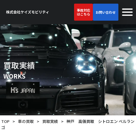
事故対応
お問い合わせ
はこちら
買取実績
WORKS
TOP
>
車の買取
>
買取実績
>
神戸 高価買取 シトロエン ベルラン
ゴ