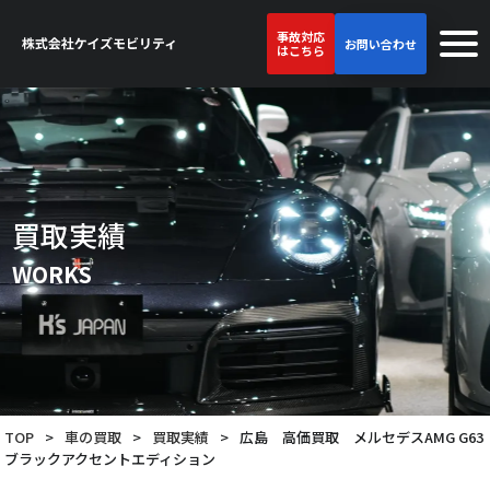
事故対応
お問い合わせ
はこちら
買取実績
WORKS
TOP
>
車の買取
>
買取実績
>
広島 高価買取 メルセデスAMG G63
ブラックアクセントエディション