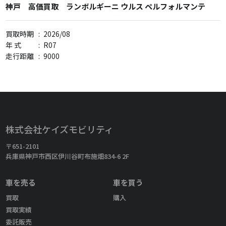
神戸 高価買取 ランボルギーニ ウルス ペルフォルマンテ
買取時期
:
2026/08
年 式
:
R07
走行距離
:
9000
株式会社ケイズモビリティ
〒651-2101
兵庫県神戸市西区伊川谷町布施畑834-6 2F
車を売る
車を買う
買取
購入
買取実績
委託販売