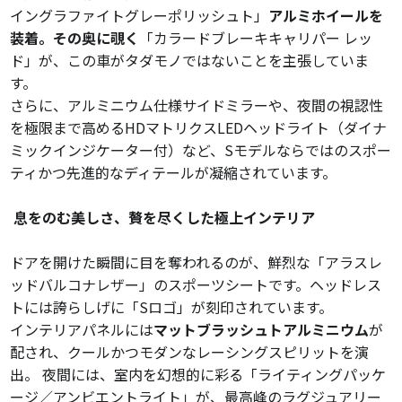
イングラファイトグレーポリッシュト」
アルミホイールを
装着。その奥に覗く
「カラードブレーキキャリパー レッ
ド」が、この車がタダモノではないことを主張していま
す。
さらに、アルミニウム仕様サイドミラーや、夜間の視認性
を極限まで高めるHDマトリクスLEDヘッドライト（ダイナ
ミックインジケーター付）など、Sモデルならではのスポー
ティかつ先進的なディテールが凝縮されています。
息をのむ美しさ、贅を尽くした極上インテリア
ドアを開けた瞬間に目を奪われるのが、鮮烈な「アラスレ
ッドバルコナレザー」のスポーツシートです。ヘッドレス
トには誇らしげに「Sロゴ」が刻印されています。
インテリアパネルには
マットブラッシュトアルミニウム
が
配され、クールかつモダンなレーシングスピリットを演
出。 夜間には、室内を幻想的に彩る「ライティングパッケ
ージ／アンビエントライト」が、最高峰のラグジュアリー