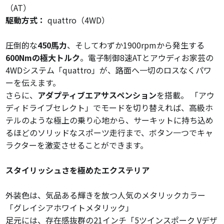
（AT）
駆動方式：
quattro（4WD）
圧倒的な
450馬力
、そしてわずか1900rpmから発生する
600Nmの極大トルク
。電子制御8速ATとアウディお家芸の
4WDシステム「quattro」が、路面へ一切のロスなくパワ
ーを伝えます。
さらに、
アダプティブエアサスペンション
を搭載。 「アウ
ディドライブセレクト」でモードを切り替えれば、高級ホ
テルのような極上の乗り心地から、サーキットに持ち込め
るほどのソリッドなスポーツ走行まで、ボタン一つでキャ
ラクターを激変させることができます。
スタイリッシュさを極めたエクステリア
外装色は、気品ある輝きを放つ人気のメタリックカラー
「グレイシアホワイトメタリック」
足元には、存在感抜群の21インチ「5ツインスポーク Vデザ