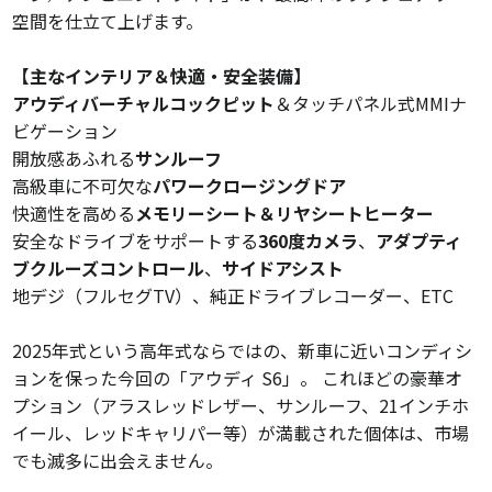
空間を仕立て上げます。
【主なインテリア＆快適・安全装備】
アウディバーチャルコックピット
＆タッチパネル式MMIナ
ビゲーション
開放感あふれる
サンルーフ
高級車に不可欠な
パワークロージングドア
快適性を高める
メモリーシート＆リヤシートヒーター
安全なドライブをサポートする
360度カメラ
、
アダプティ
ブクルーズコントロール
、
サイドアシスト
地デジ（フルセグTV）、純正ドライブレコーダー、ETC
2025年式という高年式ならではの、新車に近いコンディシ
ョンを保った今回の「アウディ S6」。 これほどの豪華オ
プション（アラスレッドレザー、サンルーフ、21インチホ
イール、レッドキャリパー等）が満載された個体は、市場
でも滅多に出会えません。