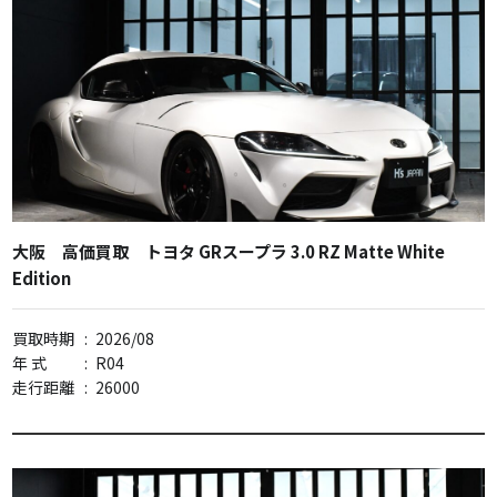
大阪 高価買取 トヨタ GRスープラ 3.0 RZ Matte White
Edition
買取時期
:
2026/08
年 式
:
R04
走行距離
:
26000