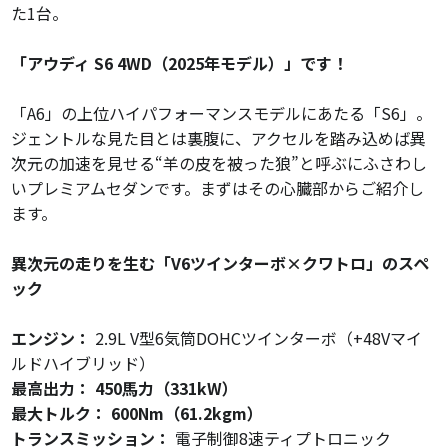
た1台。
「アウディ S6 4WD（2025年モデル）」です！
「A6」の上位ハイパフォーマンスモデルにあたる「S6」。
ジェントルな見た目とは裏腹に、アクセルを踏み込めば異
次元の加速を見せる“羊の皮を被った狼”と呼ぶにふさわし
いプレミアムセダンです。まずはその心臓部からご紹介し
ます。
異次元の走りを生む「V6ツインターボ×クワトロ」のスペ
ック
エンジン：
2.9L V型6気筒DOHCツインターボ（+48Vマイ
ルドハイブリッド）
最高出力：
450馬力（331kW）
最大トルク：
600Nm（61.2kgm）
トランスミッション：
電子制御8速ティプトロニック