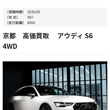
〔買取時期〕
2026/05
〔年 式〕
R07
〔走行距離〕
8000
京都 高価買取 アウディ S6
4WD