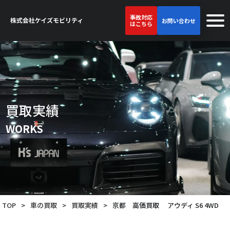
事故対応
お問い合わせ
はこちら
買取実績
WORKS
TOP
>
車の買取
>
買取実績
>
京都 高価買取 アウディ S6 4WD