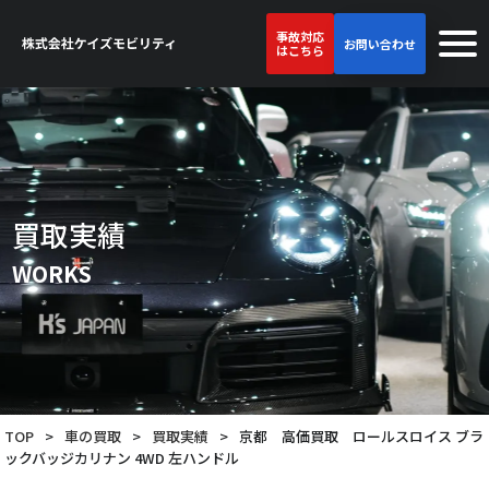
事故対応
お問い合わせ
はこちら
買取実績
WORKS
TOP
>
車の買取
>
買取実績
>
京都 高価買取 ロールスロイス ブラ
ックバッジカリナン 4WD 左ハンドル