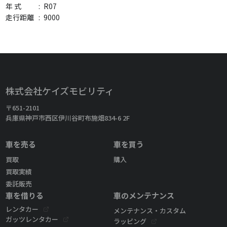
年 式
:
R07
走行距離
:
9000
株式会社ケイズモビリティ
〒651-2101
兵庫県神戸市西区伊川谷町布施畑834-6 2F
車を売る
車を買う
買取
購入
買取実績
委託販売
車を借りる
車のメンテナンス
レンタカー
メンテナンス・カスタム
ガッツレンタカー
ラッピング