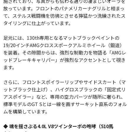
施されており、写真からも伝わる通りの凄まじいオーラを
放っています。フロントのパナメリカーナグリルと相まっ
て、ステルス戦闘機を彷彿とさせる獰猛かつ洗練されたス
タイリングに仕上がっています。
足元には、130th専用となるマットブラックペイントの
19/20インチAMGクロススポークアルミホイール（鍛造）
を装着。その隙間からは、強烈な制動力を物語る「AMGレ
ッドブレーキキャリパー」が強烈なアクセントとして覗き
ます。
さらに、フロントスポイラーリップやサイドスカート（マ
ットブラック仕上げ）、ハイグロスブラックの「固定式リ
アスポイラー」など、専用の空力パーツが随所に奢られ、
標準モデルのGT Sとは一線を画すサーキット直系のフォル
ムを構築しています。
◆ 魂を揺さぶる4.0L V8ツインターボの咆哮（510馬