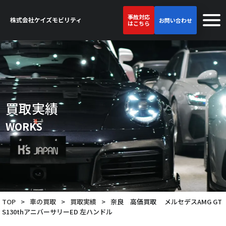
事故対応
お問い合わせ
はこちら
買取実績
WORKS
TOP
>
車の買取
>
買取実績
>
奈良 高価買取 メルセデスAMG GT
S130thアニバーサリーED 左ハンドル