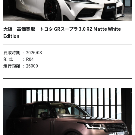
大阪 高価買取 トヨタ GRスープラ 3.0 RZ Matte White
Edition
買取時期
:
2026/08
年 式
:
R04
走行距離
:
26000