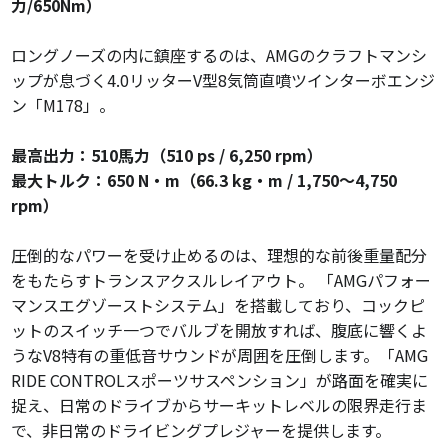
力/650Nm）
ロングノーズの内に鎮座するのは、AMGのクラフトマンシ
ップが息づく4.0リッターV型8気筒直噴ツインターボエンジ
ン「M178」。
最高出力：510馬力（510 ps / 6,250 rpm）
最大トルク：650 N・m（66.3 kg・m / 1,750～4,750
rpm）
圧倒的なパワーを受け止めるのは、理想的な前後重量配分
をもたらすトランスアクスルレイアウト。 「AMGパフォー
マンスエグゾーストシステム」を搭載しており、コックピ
ットのスイッチ一つでバルブを開放すれば、腹底に響くよ
うなV8特有の重低音サウンドが周囲を圧倒します。「AMG
RIDE CONTROLスポーツサスペンション」が路面を確実に
捉え、日常のドライブからサーキットレベルの限界走行ま
で、非日常のドライビングプレジャーを提供します。