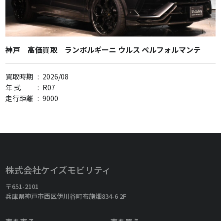
神戸 高価買取 ランボルギーニ ウルス ペルフォルマンテ
買取時期
:
2026/08
年 式
:
R07
走行距離
:
9000
株式会社ケイズモビリティ
〒651-2101
兵庫県神戸市西区伊川谷町布施畑834-6 2F