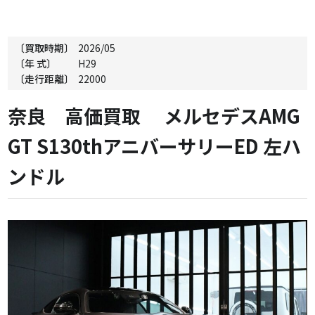
〔買取時期〕
2026/05
〔年 式〕
H29
〔走行距離〕
22000
奈良 高価買取 メルセデスAMG
GT S130thアニバーサリーED 左ハ
ンドル