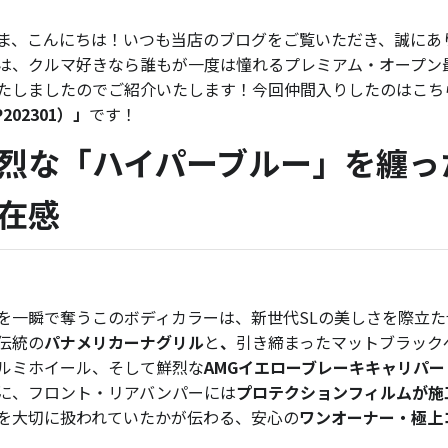
ま、こんにちは！いつも当店のブログをご覧いただき、誠にあ
は、クルマ好きなら誰もが一度は憧れるプレミアム・オープン
たしましたのでご紹介いたします！今回仲間入りしたのはこち
202301）」
です！
烈な「ハイパーブルー」を纏っ
在感
を一瞬で奪うこのボディカラーは、新世代SLの美しさを際立
伝統の
パナメリカーナグリル
と
、
引き締まったマットブラックペ
ルミホイール、そして鮮烈な
AMGイエローブレーキキャリパー
に、フロント・リアバンパーには
プロテクションフィルムが施
を大切に扱われていたかが伝わる、安心の
ワンオーナー・極上