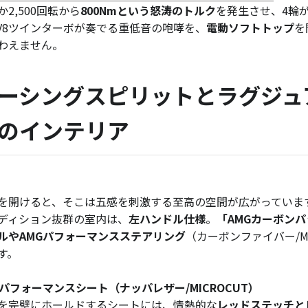
か2,500回転から
800Nmという怒涛のトルク
を発生させ、4輪
V8ツインターボが奏でる重低音の咆哮を、
電動ソフトトップ
を
わえません。
ーシングスピリットとラグジュ
のインテリア
を開けると、そこは五感を刺激する至高の空間が広がっていま
ディション抜群の室内は、
左ハンドル仕様
。
「AMGカーボン
ルやAMGパフォーマンスステアリング
（カーボンファイバー/M
す。
Gパフォーマンスシート（ナッパレザー/MICROCUT）
を完璧にホールドするシートには、情熱的な
レッドステッチと