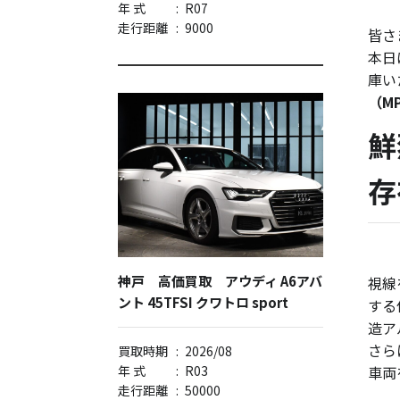
年 式
:
R07
走行距離
:
9000
皆さ
本日
庫い
（MP
鮮
存
神戸 高価買取 アウディ A6アバ
視線
ント 45TFSI クワトロ sport
する
造ア
さら
買取時期
:
2026/08
年 式
:
R03
車両
走行距離
:
50000