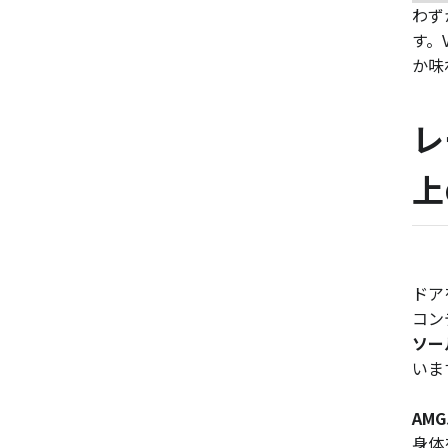
わず
す。
か味
レ
上
ドア
コン
ソー
いま
AM
身体