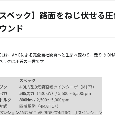
スペック】路面をねじ伏せる圧
ウンド
SLは、AMGによる完全自社開発へと生まれ変わり、走りの D
ペックは圧巻の一言です。
スペック
ジン
4.0L V型8気筒直噴ツインターボ（M177）
出力
585馬力
（430kW）/ 5,500〜6,500rpm
トルク
800Nm
/ 2,500〜5,000rpm
方式
四輪駆動（4MATIC+）
ペンション
AMG ACTIVE RIDE CONTROL サスペンション