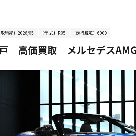
買取時期〕
2026/05
〔年 式〕
R05
〔走行距離〕
6000
戸 高価買取 メルセデスAMG SL