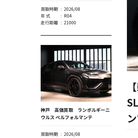
買取時期
:
2026/08
年 式
:
R04
走行距離
:
21000
【
S
神戸 高価買取 ランボルギーニ
ン
ウルス ペルフォルマンテ
買取時期
:
2026/08