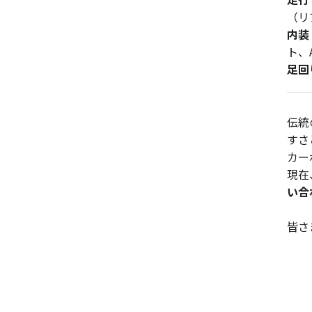
（リ
内装
ト、A
足回
伝統
すさ
カー
現在
い合
皆さ