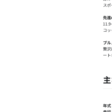
スポ
先進
11
コッ
ブル
贅沢
ート
主
年式
走行