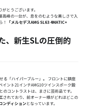
りがとうございます。
最高峰の一台が、息をのむような美しさで入
ら！
「メルセデスAMG SL63 4MATIC+
た、新生SLの圧倒的
たせる「ハイパーブルー」
。
フロントに鎮座
イント21インチAMG10ツインスポーク鍛
とのコントラストは、まさに芸術品です。
工
されており、前オーナー様がどれほどこの
コンディション
となっています。