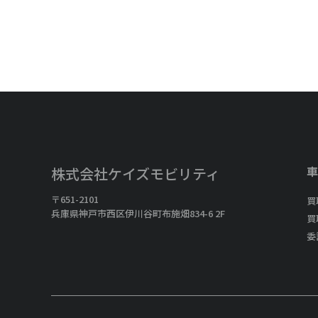
車
株式会社ケイズモビリティ
〒651-2101
買
兵庫県神戸市西区伊川谷町布施畑834-6 2F
買
委