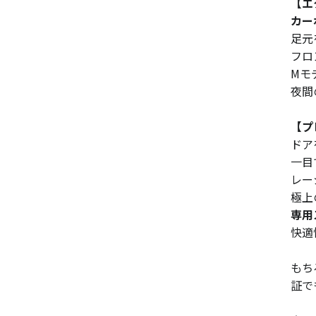
【エ
カー
足元
フロ
Mモ
夜間
【プ
ドア
一目
レー
極上
専用
快適
もち
証で