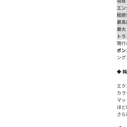
項目
エン
総排
最高
最大
トラ
現行
ポン
ング
◆ 
エク
カラ
マッ
ほど
さら