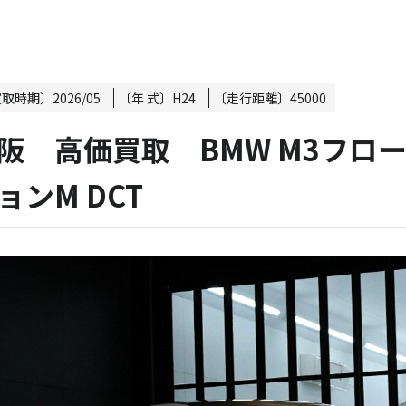
買取時期〕
2026/05
〔年 式〕
H24
〔走行距離〕
45000
阪 高価買取 BMW M3フロー
ョンM DCT