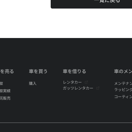
を売る
車を買う
車を借りる
車のメ
レンタカー
取
購入
メンテナ
ガッツレンタカー
ラッピン
取実績
コーティ
託販売