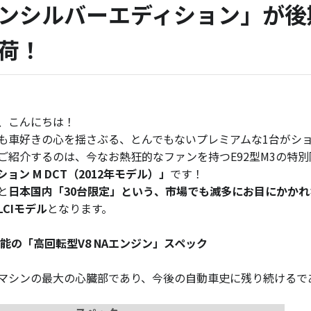
ンシルバーエディション」が後期
荷！
、こんにちは！
も車好きの心を揺さぶる、とんでもないプレミアムな1台がシ
ご紹介するのは、今なお熱狂的なファンを持つE92型M3の特
ション M DCT（2012年モデル）」
です！
と
日本国内「30台限定」という、市場でも滅多にお目にかか
LCIモデル
となります。
官能の「高回転型V8 NAエンジン」スペック
マシンの最大の心臓部であり、今後の自動車史に残り続けるで