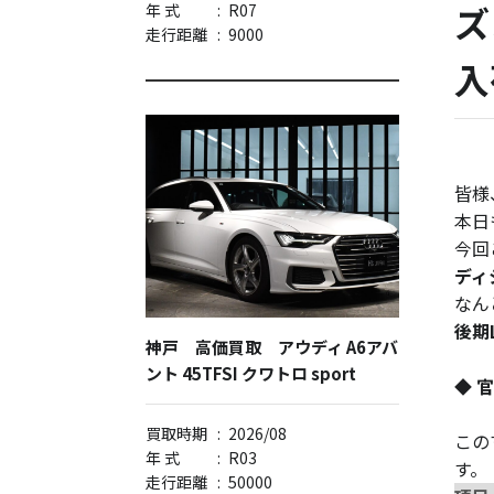
ズ
年 式
:
R07
走行距離
:
9000
入
皆様
本日
今回
ディ
なん
後期
神戸 高価買取 アウディ A6アバ
ント 45TFSI クワトロ sport
◆ 
買取時期
:
2026/08
この
年 式
:
R03
す。
走行距離
:
50000