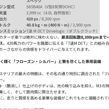
スペック
ジン型式
S65B40A（V型8気筒DOHC）
気量
3,999 cc（4.0L 自然吸気）
出力
420 ps
/ 8,300 rpm
トルク
40.8 kg・m (400 N・m)
/ 3,900 rpm
ンスミッション
7速 M DCT Drivelogic（ダブルクラッチ）
のターボ車では絶対に味わえない、
最高回転数8,300rpm
ス
。420馬力のパワーを路面に伝える「7速M DCT」との組
カーさながらの快感をドライバーに与えてくれます。
鈍く輝く「フローズン・シルバー」と贅を尽くした専用装備
ステリアの最大の特徴は、その名の通り特別に調合された「フ
ー。
ト（艶消し）仕上げのボディは、光の映り込みを抑え、M3の
美しく、そして筋肉質に際立たせます。
に、走りと質感を高める豪華な装備がこれでもかと凝縮されて