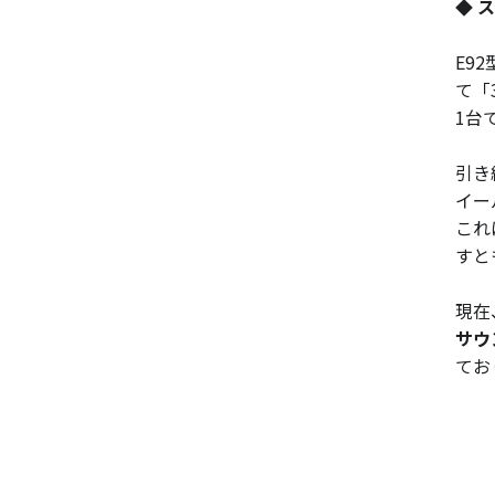
◆ 
E9
て「
1台
引き
イー
これ
すと
現在
サウ
てお