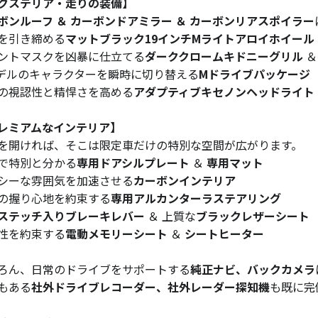
クステリア・走りの装備】
ボンルーフ ＆ カーボンドアミラー ＆ カーボンリアスポイラー
を引き締める
マットブラック19インチMライトアロイホイール
ントマスクを凶暴に仕立てる
ダーククロームキドニーグリル
デルのキャラクターを瞬時に切り替える
Mドライブパッケージ
の視認性と精悍さを高める
アダプティブキセノンヘッドライト
レミアムなインテリア】
を開ければ、そこは限定車だけの特別な空間が広がります。
で特別と分かる
専用ドアシルプレート
＆
専用マット
シーな雰囲気を加速させる
カーボンインテリア
の握り心地を約束する
専用アルカンターラステアリング
ステッチ入りブレーキレバー
＆ 上質な
ブラックレザーシート
性を約束する
電動メモリーシート
＆
シートヒーター
ろん、日常のドライブをサポートする
純正ナビ、バックカメラ
もある
社外ドライブレコーダー、社外レーダー探知機
も既に完