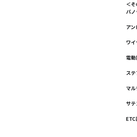
＜そ
パノ
アン
ワイ
電動
ステ
マル
サテ
ET