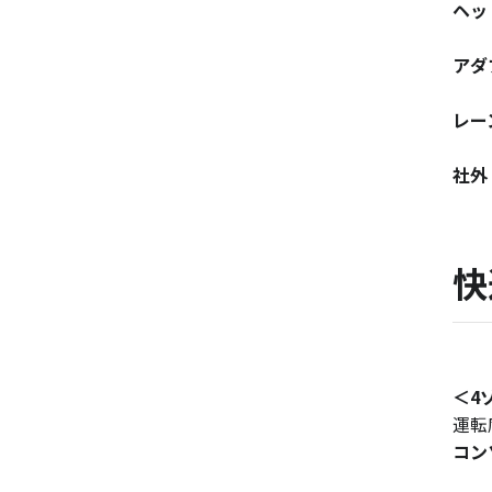
ヘッ
アダ
レー
社外
快
＜4
運転
コン