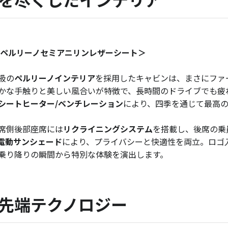
Vペルリーノセミアニリンレザーシート＞
級の
ペルリーノインテリア
を採用したキャビンは、まさにファ
かな手触りと美しい風合いが特徴で、長時間のドライブでも疲
シートヒーター/ベンチレーション
により、四季を通じて最高
席側後部座席には
リクライニングシステム
を搭載し、後席の乗
電動サンシェード
により、プライバシーと快適性を両立。ロゴ
乗り降りの瞬間から特別な体験を演出します。
先端テクノロジー