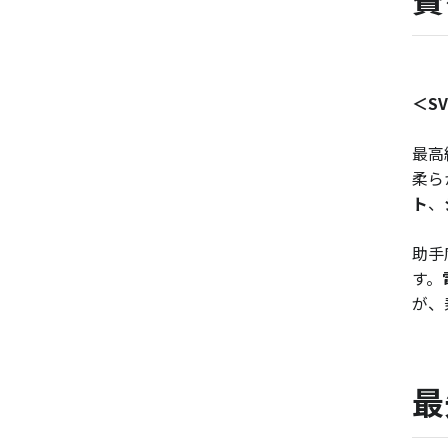
＜S
最高
柔ら
ト
、
助手
す。
が、
最