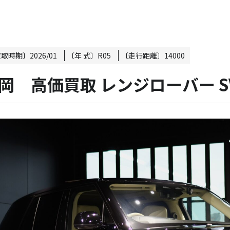
買取時期〕
2026/01
〔年 式〕
R05
〔走行距離〕
14000
岡 高価買取 レンジローバー SV 4