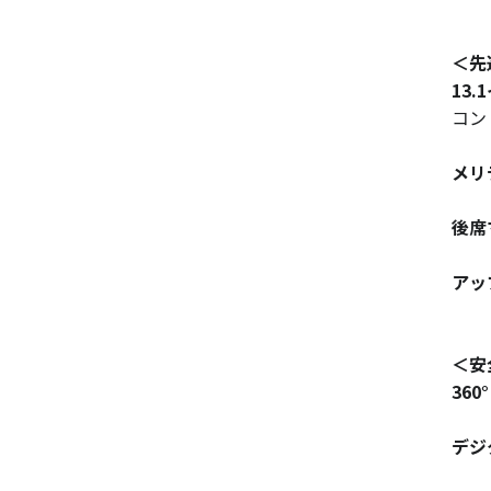
＜先
13
コン
メリ
後席
アッ
＜安
36
デジ