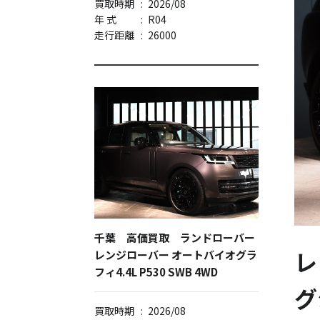
買取時期
:
2026/08
年 式
:
R04
走行距離
:
26000
千葉 高価買取 ランドローバー
レ
レンジローバー オートバイオグラ
フィ4.4L P530 SWB 4WD
グ
買取時期
:
2026/08