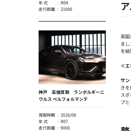
ア
年 式
:
R04
走行距離
:
21000
英国
まし
を結
＜エ
サン
きを
神戸 高価買取 ランボルギーニ
スポ
ウルス ペルフォルマンテ
プと
買取時期
:
2026/08
年 式
:
R07
贅
走行距離
:
9000