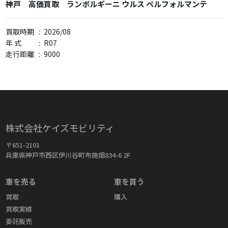
神戸 高価買取 ランボルギーニ ウルス ペルフォルマンテ
買取時期
:
2026/08
年 式
:
R07
走行距離
:
9000
株式会社ケイズモビリティ
〒651-2101
兵庫県神戸市西区伊川谷町布施畑834-6 2F
車を売る
車を買う
買取
購入
買取実績
委託販売