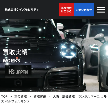
事故対応
お問い合わせ
はこちら
買取実績
WORKS
TOP
>
車の買取
>
買取実績
>
大阪 高価買取 ランボルギーニ ウル
ス ペルフォルマンテ