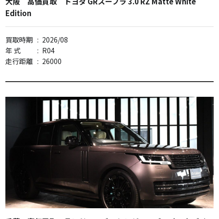
大阪 高価買取 トヨタ GRスープラ 3.0 RZ Matte White
Edition
買取時期
:
2026/08
年 式
:
R04
走行距離
:
26000