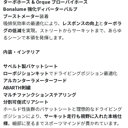
ターボホース & Orque ブローバイホース
Bonalume 強化ディバーターバルブ
ブーストメーター
装着
吸排気効率の最適化により、
レスポンスの向上
と
ターボラ
グの低減
を実現。ストリートからサーキットまで、あらゆ
るシーンで本領を発揮します。
内装・インテリア
サベルト製バケットシート
ローポジションキット
でドライビングポジション最適化
アルカンターラメーターフード
ABARTH刺繍
マルチファンクションステアリング
分割可倒式リアシート
ホールド性抜群のバケットシートと理想的なドライビング
ポジションにより、
サーキット走行も視野に入れた本格仕
様
。細部に至るまでスポーツマインドが貫かれています。