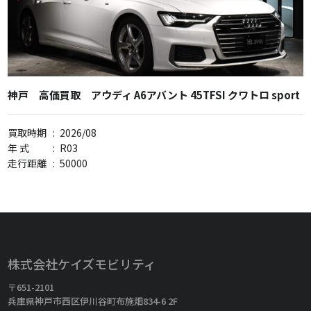
神戸 高価買取 アウディ A6アバント 45TFSI クワトロ sport
買取時期
:
2026/08
年 式
:
R03
走行距離
:
50000
株式会社ケイズモビリティ
〒651-2101
兵庫県神戸市西区伊川谷町布施畑834-6 2F