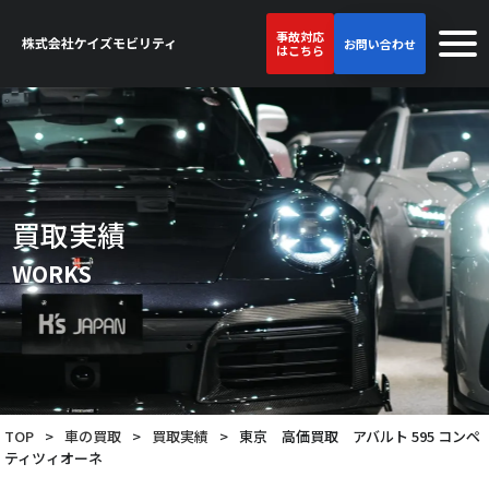
事故対応
お問い合わせ
はこちら
買取実績
WORKS
TOP
>
車の買取
>
買取実績
>
東京 高価買取 アバルト 595 コンペ
ティツィオーネ