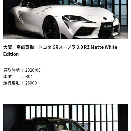
大阪 高価買取 トヨタ GRスープラ 3.0 RZ Matte White
Edition
買取時期
:
2026/08
年 式
:
R04
走行距離
:
26000