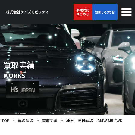
事故対応
お問い合わせ
はこちら
買取実績
WORKS
TOP
>
車の買取
>
買取実績
>
埼玉 高価買取 BMW M5 4WD