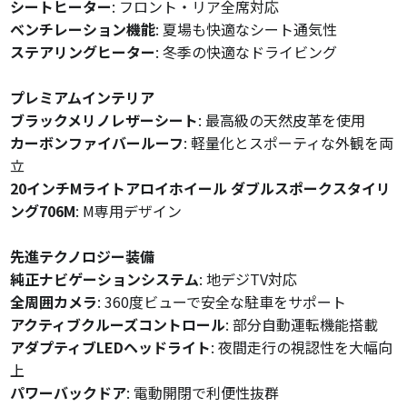
シートヒーター
: フロント・リア全席対応
ベンチレーション機能
: 夏場も快適なシート通気性
ステアリングヒーター
: 冬季の快適なドライビング
プレミアムインテリア
ブラックメリノレザーシート
: 最高級の天然皮革を使用
カーボンファイバールーフ
: 軽量化とスポーティな外観を両
立
20インチMライトアロイホイール ダブルスポークスタイリ
ング706M
: M専用デザイン
先進テクノロジー装備
純正ナビゲーションシステム
: 地デジTV対応
全周囲カメラ
: 360度ビューで安全な駐車をサポート
アクティブクルーズコントロール
: 部分自動運転機能搭載
アダプティブLEDヘッドライト
: 夜間走行の視認性を大幅向
上
パワーバックドア
: 電動開閉で利便性抜群