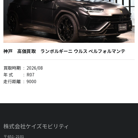
神戸 高価買取 ランボルギーニ ウルス ペルフォルマンテ
買取時期
:
2026/08
年 式
:
R07
走行距離
:
9000
株式会社ケイズモビリティ
〒651-2101