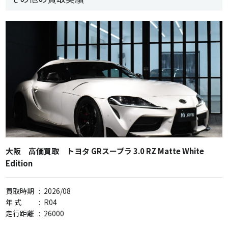
大阪 高価買取 トヨタ GRスープラ 3.0 RZ Matte White
Edition
買取時期
:
2026/08
年 式
:
R04
走行距離
:
26000