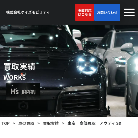
事故対応
お問い合わせ
はこちら
買取実績
WORKS
TOP
>
車の買取
>
買取実績
>
東京 高価買取 アウディ S8