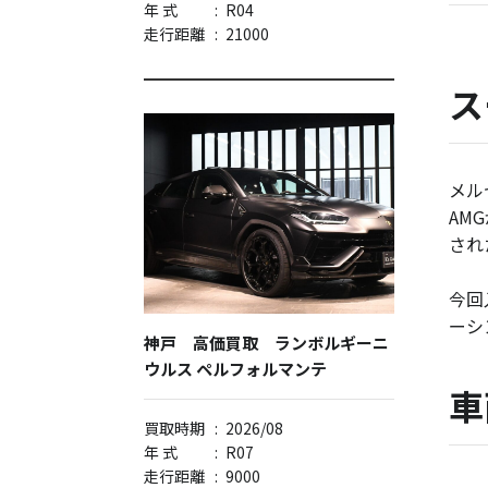
年 式
:
R04
走行距離
:
21000
ス
メル
AM
され
今回
ーシ
神戸 高価買取 ランボルギーニ
ウルス ペルフォルマンテ
車
買取時期
:
2026/08
年 式
:
R07
走行距離
:
9000