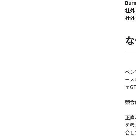
Bu
社外
社外
な
ベン
ース
ェG
競合
正直
を考
合し