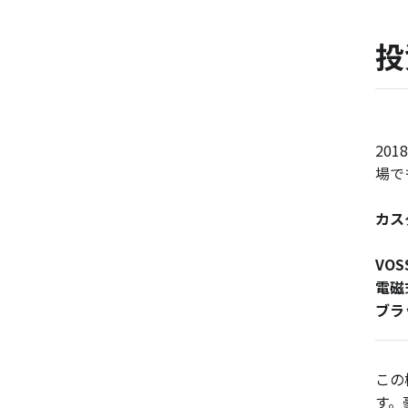
投
20
場で
カス
VO
電磁
ブラ
この
す。