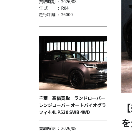
買取時期
:
2026/08
年 式
:
R04
走行距離
:
26000
千葉 高価買取 ランドローバー
【
レンジローバー オートバイオグラ
フィ4.4L P530 SWB 4WD
を
買取時期
:
2026/08