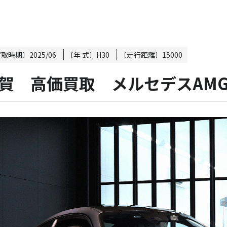
買取時期〕
2025/06
〔年 式〕
H30
〔走行距離〕
15000
賀 高価買取 メルセデスAMG 