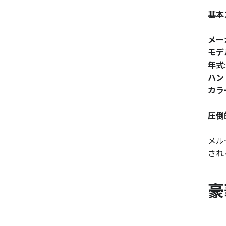
基本
メー
モデ
年式
ハン
カラ
圧倒
メル
され
豪