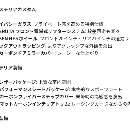
ステリアカスタム
イバシーガラス
: プライベート感を高める特別仕様
BERUTA フロント電磁式リフターシステム
: 段差回避も楽々
SEN HF5 ホイール
: フロント20インチ・リア21インチの迫力
ックアウトラッピング
: よりアグレッシブな外観を演出
カーボンドアミラーカバー
: レーシーな仕上がり
テリア装備
レザーパッケージ
: 上質な室内空間
Gパフォーマンスシートパッケージ
: 本格的なスポーツシート
Gカーボンファイバーステップカバー
: 乗降時の高級感を演出
Gマットカーボンインテリアトリム
: レーシングカーさながらの
装備