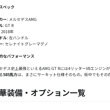
スペック
カー
: メルセデスAMG
ル
: GT R
: 2018年
ドル
: 左ハンドル
ー
: セレナイトグレーマグノ
的なパフォーマンス
セデス史上最強といえるAMG GT Rには4リッターV8エンジ
る
585馬力
は、まさにサーキット仕様そのもの。街中でもその
華装備・オプション一覧