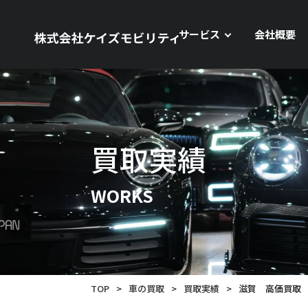
サービス
会社概要
買取実績
WORKS
TOP
>
車の買取
>
買取実績
>
滋賀 高価買取 メ