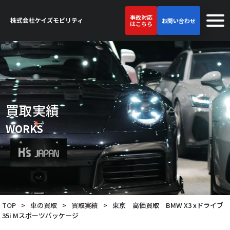
事故対応
お問い合わせ
はこちら
買取実績
WORKS
TOP
>
車の買取
>
買取実績
>
東京 高価買取 BMW X3 xドライブ
35i Mスポーツパッケージ