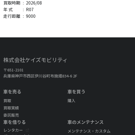
買取時期
:
2026/08
年 式
:
R07
走行距離
:
9000
株式会社ケイズモビリティ
〒651-2101
兵庫県神戸市西区伊川谷町布施畑834-6 2F
車を売る
車を買う
買取
購入
買取実績
委託販売
車を借りる
車のメンテナンス
レンタカー
メンテナンス・カスタム