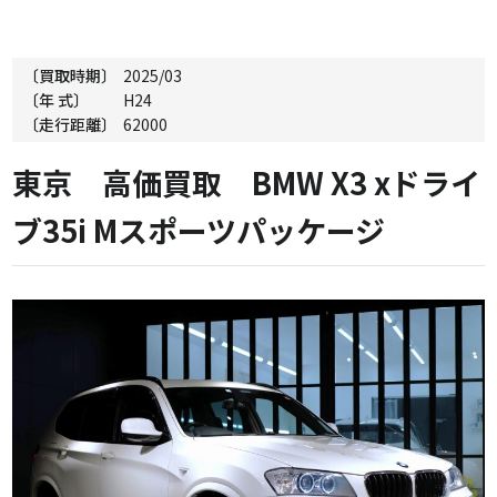
〔買取時期〕
2025/03
〔年 式〕
H24
〔走行距離〕
62000
東京 高価買取 BMW X3 xドライ
ブ35i Mスポーツパッケージ