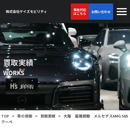
事故対応
お問い合わせ
はこちら
買取実績
WORKS
TOP
>
車の買取
>
買取実績
>
大阪 高価買取 メルセデスAMG S65
クーペ