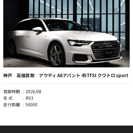
神戸 高価買取 アウディ A6アバント 45TFSI クワトロ sport
買取時期
:
2026/08
年 式
:
R03
走行距離
:
50000