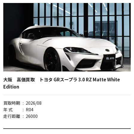
大阪 高価買取 トヨタ GRスープラ 3.0 RZ Matte White
Edition
買取時期
:
2026/08
年 式
:
R04
走行距離
:
26000