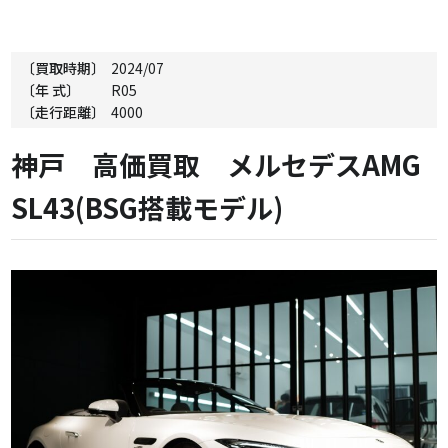
〔買取時期〕
2024/07
〔年 式〕
R05
〔走行距離〕
4000
神戸 高価買取 メルセデスAMG
SL43(BSG搭載モデル)