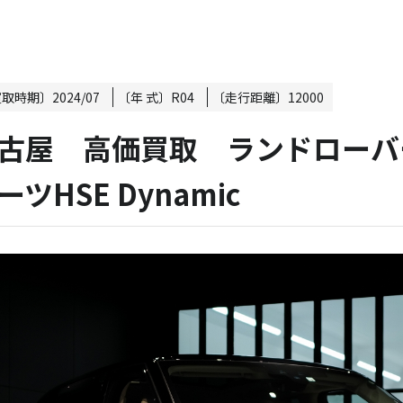
買取時期〕
2024/07
〔年 式〕
R04
〔走行距離〕
12000
古屋 高価買取 ランドローバー
ーツHSE Dynamic