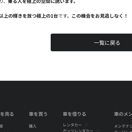
り、
乗る人を極上の空間に誘います。
以上の輝きを放つ極上の1台
です。
この機会をお見逃しなく！
一覧に戻る
を売る
車を買う
車を借りる
車のメ
レンタカー
取
購入
メンテナ
ガッツレンタカー