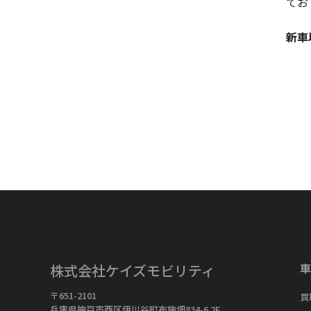
てお
新車
車
株式会社ケイズモビリティ
〒651-2101
買
兵庫県神戸市西区伊川谷町布施畑834-6 2F