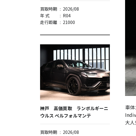
買取時期
:
2026/08
年 式
:
R04
走行距離
:
21000
車体
神戸 高価買取 ランボルギーニ
In
ウルス ペルフォルマンテ
大人
買取時期
:
2026/08