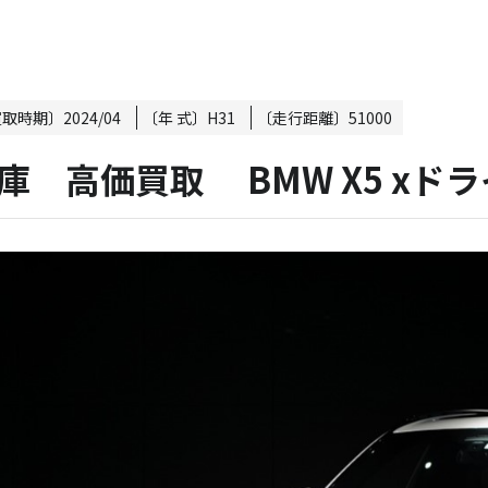
買取時期〕
2024/04
〔年 式〕
H31
〔走行距離〕
51000
庫 高価買取 BMW X5 xドラ