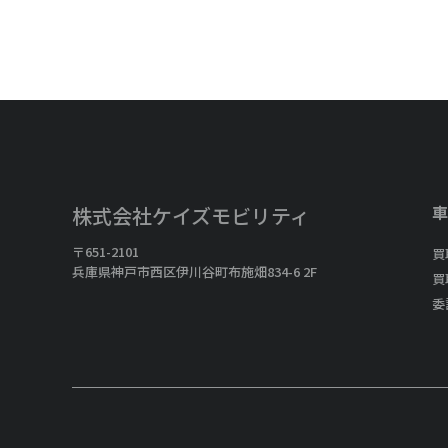
車
株式会社ケイズモビリティ
〒651-2101
買
兵庫県神戸市西区伊川谷町布施畑834-6 2F
買
委