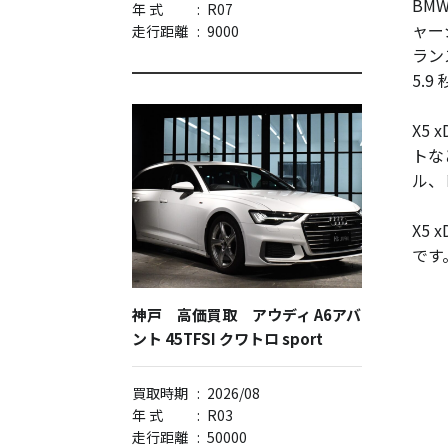
BM
年 式
:
R07
ャー
走行距離
:
9000
ラン
5.9
X5
トな
ル、
X5
です
神戸 高価買取 アウディ A6アバ
ント 45TFSI クワトロ sport
買取時期
:
2026/08
年 式
:
R03
走行距離
:
50000