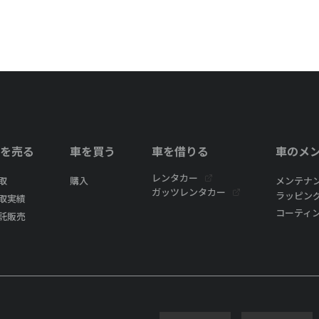
を売る
車を買う
車を借りる
車のメ
レンタカー
取
購入
メンテナ
ガッツレンタカー
ラッピン
取実績
コーティ
託販売