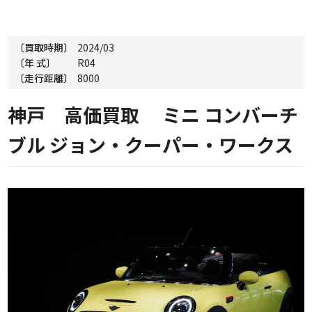
〔買取時期〕
2024/03
〔年 式〕
R04
〔走行距離〕
8000
神戸 高価買取 ミニ コンバーチ
ブル ジョン・クーパー・ワークス