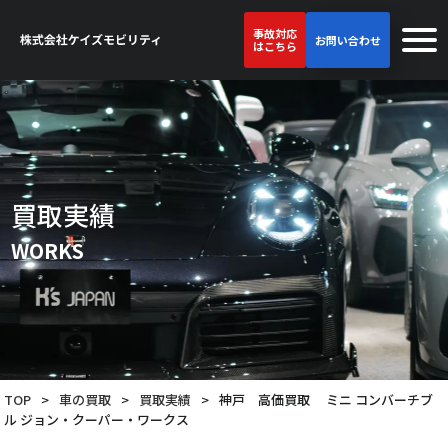
事故対応
お問い合わせ
はこちら
買取実績
WORKS
TOP
>
車の買取
>
買取実績
>
神戸 高価買取 ミニ コンバーチブ
ル ジョン・クーパー・ワークス