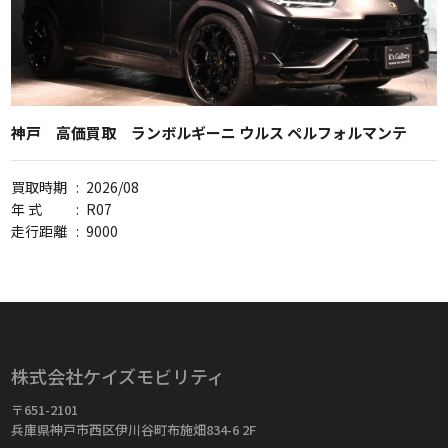
神戸 高価買取 ランボルギーニ ウルス ペルフォルマンテ
買取時期
:
2026/08
年 式
:
R07
走行距離
:
9000
株式会社ケイズモビリティ
〒651-2101
兵庫県神戸市西区伊川谷町布施畑834-6 2F