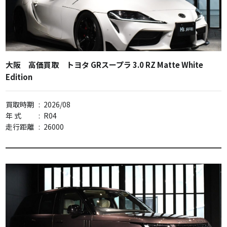
大阪 高価買取 トヨタ GRスープラ 3.0 RZ Matte White
Edition
買取時期
:
2026/08
年 式
:
R04
走行距離
:
26000