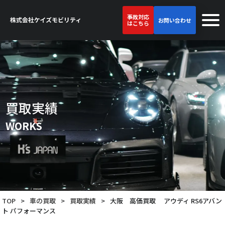
事故対応
お問い合わせ
はこちら
買取実績
WORKS
TOP
>
車の買取
>
買取実績
>
大阪 高価買取 アウディ RS6アバン
ト パフォーマンス