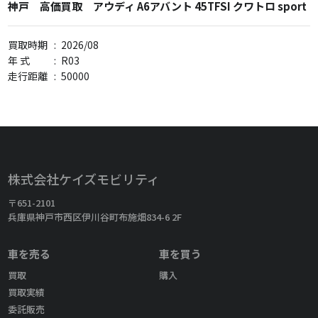
神戸 高価買取 アウディ A6アバント 45TFSI クワトロ sport
買取時期
:
2026/08
年 式
:
R03
走行距離
:
50000
株式会社ケイズモビリティ
〒651-2101
兵庫県神戸市西区伊川谷町布施畑834-6 2F
車を売る
車を買う
買取
購入
買取実績
委託販売