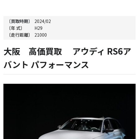
〔買取時期〕
2024/02
〔年 式〕
H29
〔走行距離〕
21000
大阪 高価買取 アウディ RS6ア
バント パフォーマンス