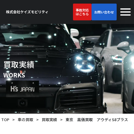
事故対応
お問い合わせ
はこちら
買取実績
WORKS
TOP
>
車の買取
>
買取実績
>
東京 高価買取 アウディS8プラス