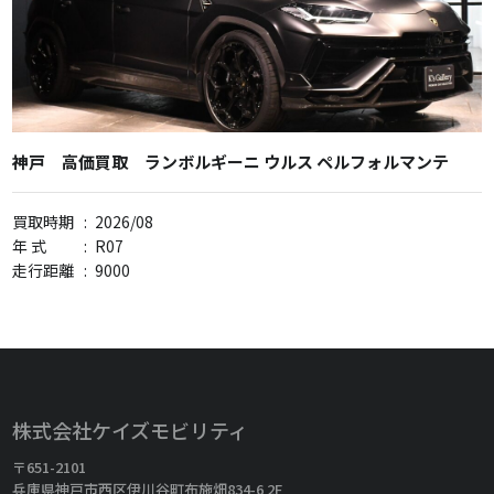
神戸 高価買取 ランボルギーニ ウルス ペルフォルマンテ
買取時期
:
2026/08
年 式
:
R07
走行距離
:
9000
株式会社ケイズモビリティ
〒651-2101
兵庫県神戸市西区伊川谷町布施畑834-6 2F