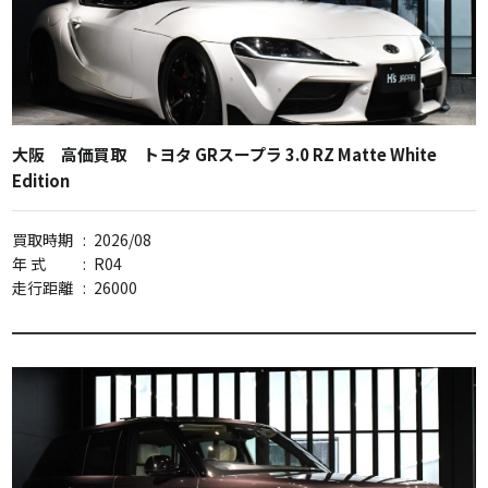
大阪 高価買取 トヨタ GRスープラ 3.0 RZ Matte White
Edition
買取時期
:
2026/08
年 式
:
R04
走行距離
:
26000