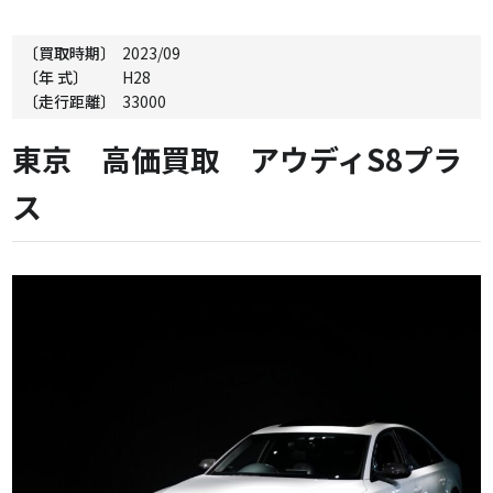
〔買取時期〕
2023/09
〔年 式〕
H28
〔走行距離〕
33000
東京 高価買取 アウディS8プラ
ス