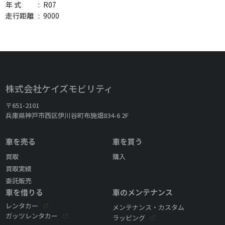
年 式
:
R07
走行距離
:
9000
株式会社ケイズモビリティ
〒651-2101
兵庫県神戸市西区伊川谷町布施畑834-6 2F
車を売る
車を買う
買取
購入
買取実績
委託販売
車を借りる
車のメンテナンス
レンタカー
メンテナンス・カスタム
ガッツレンタカー
ラッピング