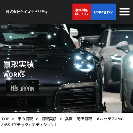
事故対応
お問い合わせ
はこちら
買取実績
WORKS
TOP
>
車の買取
>
買取実績
>
兵庫 高価買取 メルセデスAMG
A45S 4マチック+ エディション1