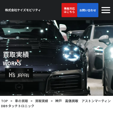
事故対応
お問い合わせ
はこちら
買取実績
WORKS
TOP
>
車の買取
>
買取実績
>
神戸 高価買取 アストンマーティン
DB9 タッチトロニック