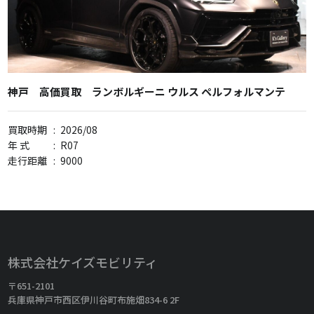
神戸 高価買取 ランボルギーニ ウルス ペルフォルマンテ
買取時期
:
2026/08
年 式
:
R07
走行距離
:
9000
株式会社ケイズモビリティ
〒651-2101
兵庫県神戸市西区伊川谷町布施畑834-6 2F