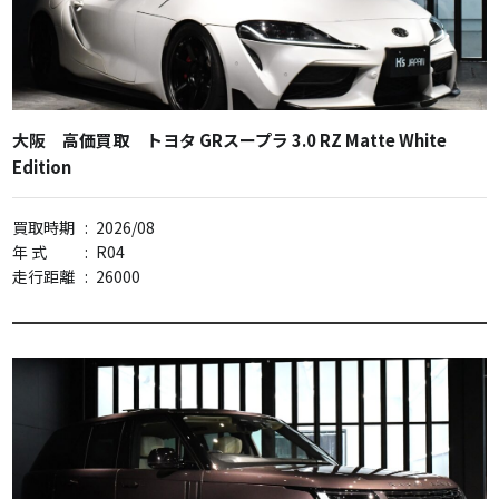
大阪 高価買取 トヨタ GRスープラ 3.0 RZ Matte White
Edition
買取時期
:
2026/08
年 式
:
R04
走行距離
:
26000