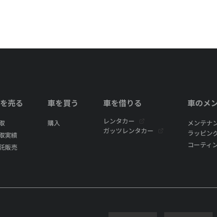
を売る
車を買う
車を借りる
車のメ
レンタカー
取
購入
メンテナ
ガッツレンタカー
ラッピン
取実績
コーティ
託販売