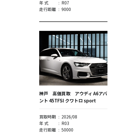
年 式
:
R07
走行距離
:
9000
神戸 高価買取 アウディ A6アバ
ント 45TFSI クワトロ sport
買取時期
:
2026/08
年 式
:
R03
走行距離
:
50000