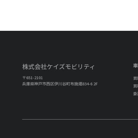
車
株式会社ケイズモビリティ
〒651-2101
買
兵庫県神戸市西区伊川谷町布施畑834-6 2F
買
委