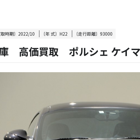
買取時期〕
2022/10
〔年 式〕
H22
〔走行距離〕
93000
庫 高価買取 ポルシェ ケイマン