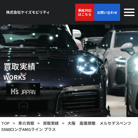
事故対応
お問い合わせ
はこちら
買取実績
WORKS
TOP
>
車の買取
>
買取実績
>
大阪 高価買取 メルセデスベンツ
S560ロングAMGライン プラス