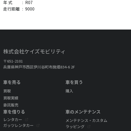
年 式
:
R07
走行距離
:
9000
株式会社ケイズモビリティ
〒651-2101
兵庫県神戸市西区伊川谷町布施畑834-6 2F
車を売る
車を買う
買取
購入
買取実績
委託販売
車を借りる
車のメンテナンス
レンタカー
メンテナンス・カスタム
ガッツレンタカー
ラッピング